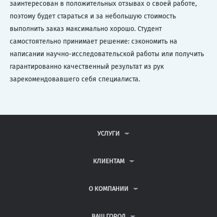
заинтересован в положительных отзывах о своей работе,
поэтому будет стараться и за небольшую стоимость
выполнить заказ максимально хорошо. Студент
самостоятельно принимает решение: сэкономить на
написании научно-исследовательской работы или получить
гарантированно качественный результат из рук
зарекомендовавшего себя специалиста.
УСЛУГИ
КОНТРОЛЬНЫЕ РАБОТЫ
ДИПЛОМНЫЕ РАБОТЫ
КЛИЕНТАМ
КУРСОВЫЕ РАБОТЫ
АНТИПЛАГИАТ
РЕФЕРАТЫ
ВОПРОСЫ И ОТВЕТЫ
О КОМПАНИИ
ВСЕ УСЛУГИ
ПУБЛИЧНАЯ ОФЕРТА
О КОМПАНИИ
ПОЛИТИКА КОНФИДЕНЦИАЛЬНОСТИ
КОНТАКТЫ
ВАШ ГОРОД