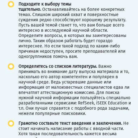
Подходите к выбору темы
тщательно.
Останавливайтесь на более конкретных
темах. Слишком широкий охват и поверхностные
суждения редко способствуют хорошему результату.
Пусть вашей темой станет то, что вам больше всего
интересно в исследуемой научной области.
Определите вопросы, в которых вы заинтересованы
лично. Таким образом работать будет гораздо
интереснее. Но если такой подход по каким-либо
причинам недоступен, просите преподавателей или
одногруппников помочь вам.
Определитесь со списком литературы.
Важно
принимать во внимание дату выпуска материала и то,
насколько его автор компетентен и популярен в
научной среде. Ведь устаревшие данные или
информация от малоизвестных специалистов едва ли
впечатлят аттестационную комиссию. Для поиска
нужной научной информации пользуйтесь специально
разработанными сервисами: RefSeek, iSEEK Education и
т.п. Они лучше справятся с подобного рода задачами,
нежели популярные поисковики.
Грамотно составьте текст введения и заключения.
Не
стоит начинать написание работы с вводной части.
Хотя такая последовательность кажется весьма